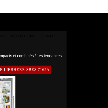
ES
RÉALISATIONS
CONTACT
mpacts et combinés
/
Les tendances
E LIEBHERR SBES 7165A